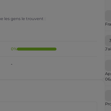
 les gens le trouvent :
Fr
0
%
J'a
Il y a moins de 1 minute
Ap
06
rauduleux
Pr