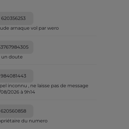
620356253
aude arnaque vol par wero
33767984305
i un doute
984081443
pel inconnu , ne laisse pas de message
/08/2026 à 9h14
620560858
opriétaire du numero