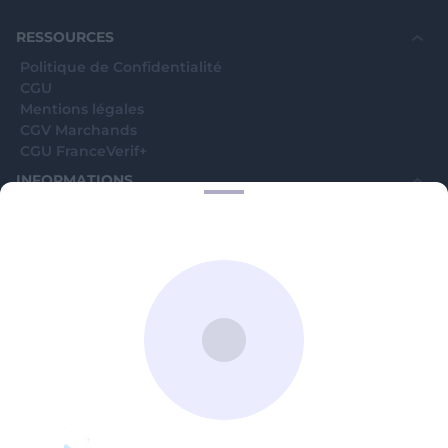
souhaite voir avec vous si elles sont avérées car
elles sont bloquées en attente. C'est un leurre.
RESSOURCES
Politique de Confidentialité
CGU
Mentions légales
CGV Marchands
CGU FranceVerif+
INFORMATIONS
Catégories
Marchands
Signaler une arnaque
Blog
A PROPOS
Aide
Comment ça marche ?
Contact support utilisateurs
support@franceverif.fr