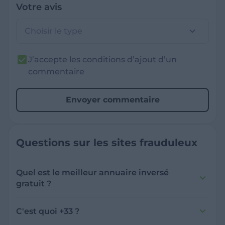
Votre avis
Choisir le type
J’accepte les conditions d’ajout d’un
commentaire
Envoyer commentaire
Questions sur les sites frauduleux
Quel est le meilleur annuaire inversé
gratuit ?
France Verif inclut une fonctionnalité de
recherche de numéro inversée qui est efficace
C'est quoi +33 ?
et gratuite pour identifier les appelants
L'indicatif +33 est le code téléphonique