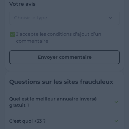
Votre avis
Choisir le type
J’accepte les conditions d’ajout d’un
commentaire
Envoyer commentaire
Questions sur les sites frauduleux
Quel est le meilleur annuaire inversé
gratuit ?
France Verif inclut une fonctionnalité de
recherche de numéro inversée qui est efficace
C'est quoi +33 ?
et gratuite pour identifier les appelants
L'indicatif +33 est le code téléphonique