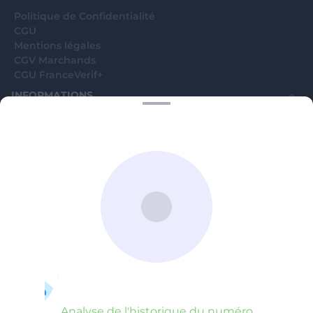
Politique de Confidentialité
CGU
Mentions légales
CGV Marchands
CGU FranceVerif+
INFORMATIONS
Catégories
Marchands
Signaler une arnaque
Blog
A PROPOS
Aide
Comment ça marche ?
Contact support utilisateurs
support@franceverif.fr
©WebVerif SAS au capital de 851 000€ • RCS de Paris 884750035 17
avenue Jean Moulin, 93100 Montreuil, France
Analyse de l'historique du numéro