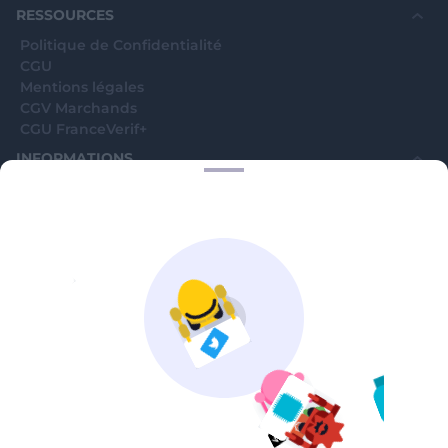
RESSOURCES
Politique de Confidentialité
CGU
Mentions légales
CGV Marchands
CGU FranceVerif+
INFORMATIONS
Catégories
Marchands
Signaler une arnaque
Blog
A PROPOS
Aide
Comment ça marche ?
Contact support utilisateurs
support@franceverif.fr
©WebVerif SAS au capital de 851 000€ • RCS de Paris 884750035 17