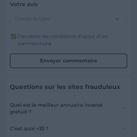
Votre avis
Choisir le type
J’accepte les conditions d’ajout d’un
commentaire
Envoyer commentaire
Questions sur les sites frauduleux
Quel est le meilleur annuaire inversé
gratuit ?
France Verif inclut une fonctionnalité de
recherche de numéro inversée qui est efficace
C'est quoi +33 ?
et gratuite pour identifier les appelants
L'indicatif +33 est le code téléphonique