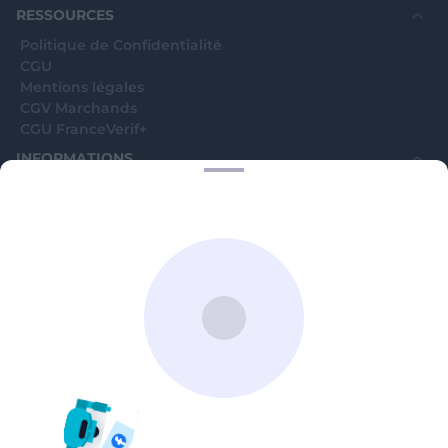
RESSOURCES
Politique de Confidentialité
CGU
Mentions légales
CGV Marchands
CGU FranceVerif+
INFORMATIONS
Catégories
Marchands
Signaler une arnaque
Blog
A PROPOS
Aide
Comment ça marche ?
Contact support utilisateurs
support@franceverif.fr
©WebVerif SAS au capital de 851 000€ • RCS de Paris 884750035 17