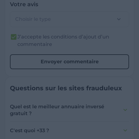
Votre avis
Choisir le type
J’accepte les conditions d’ajout d’un
commentaire
Envoyer commentaire
Questions sur les sites frauduleux
Quel est le meilleur annuaire inversé
gratuit ?
France Verif inclut une fonctionnalité de
recherche de numéro inversée qui est efficace
C'est quoi +33 ?
et gratuite pour identifier les appelants
L'indicatif +33 est le code téléphonique