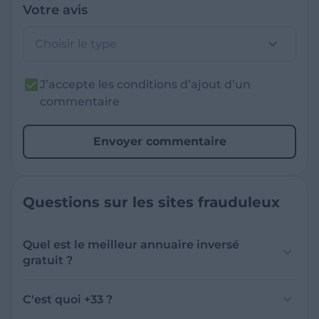
Votre avis
Choisir le type
J’accepte les conditions d’ajout d’un
commentaire
Envoyer commentaire
Questions sur les sites frauduleux
Quel est le meilleur annuaire inversé
gratuit ?
France Verif inclut une fonctionnalité de
recherche de numéro inversée qui est efficace
C'est quoi +33 ?
et gratuite pour identifier les appelants
L'indicatif +33 est le code téléphonique