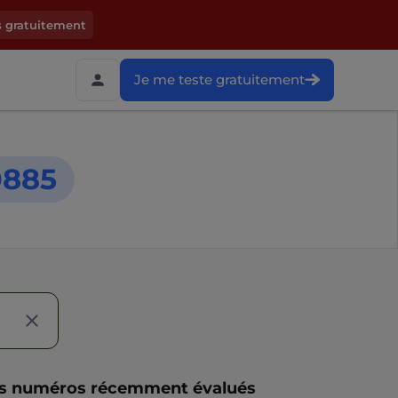
s gratuitement
Je me teste gratuitement
0885
s numéros récemment évalués