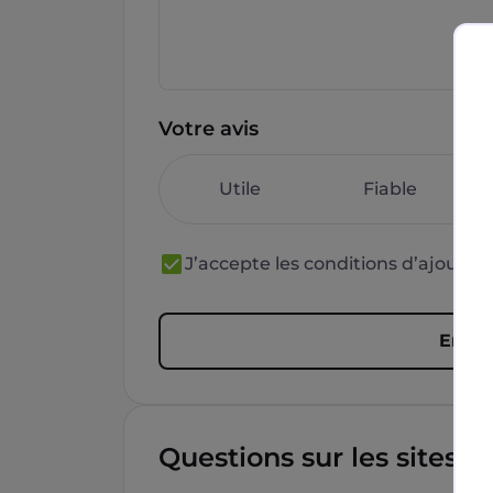
Votre avis
Utile
Fiable
J’accepte les conditions d’ajout 
Envoy
Questions sur les sites f