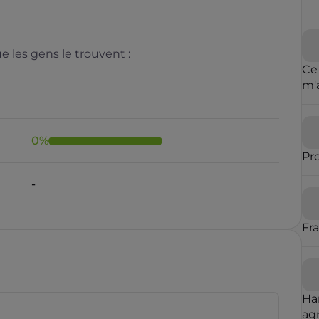
 les gens le trouvent :
Ce
m'
cl
de 
0
%
Pr
-
Fr
Ha
agr