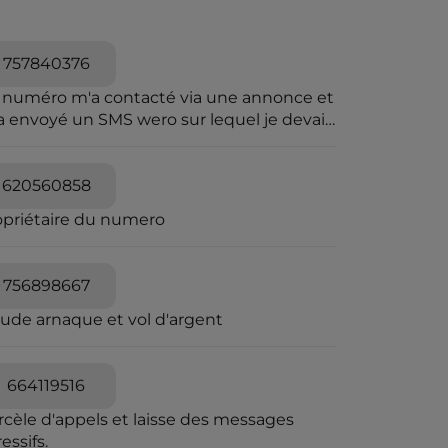
757840376
 numéro m'a contacté via une annonce et
a envoyé un SMS wero sur lequel je devais
iqué pour le paiement.Wero n'envoie pas
sms.et sur wero il y avait rien
620560858
opriétaire du numero
756898667
aude arnaque et vol d'argent
664119516
rcèle d'appels et laisse des messages
essifs.