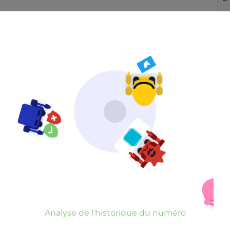
Neutre
Gênant
Dangereux
d’un commentaire
er commentaire
rauduleux
Analyse de l'historique du numéro