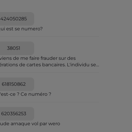
424050285
qui est se numero?
38051
viens de me faire frauder sur des
rations de cartes bancaires. L'individu se
t passer pour une personne travaillant à la
pression des fraudes bancaires et explique
e vous allez recevoir un SMS pour vous
618150862
diquer que vous êtes en ligne avec un
'est-ce ? Ce numéro ?
seiller bancaire. Il explique que des
érations ont été caractérisées suspectes
 l'algorithme et qu'il souhaite voir avec
620356253
s si elles sont avérées car elles sont
quées en attente. C'est un leurre.
aude arnaque vol par wero