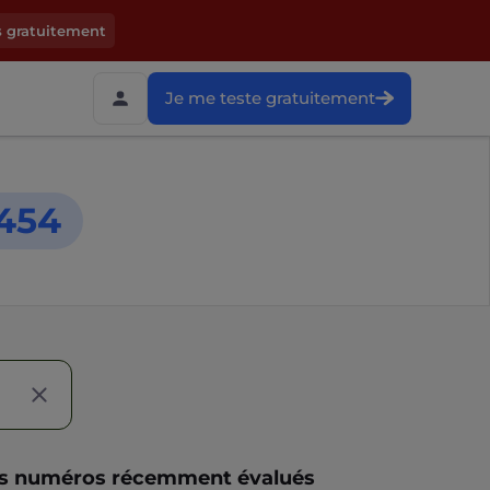
s gratuitement
Je me teste gratuitement
454
s numéros récemment évalués