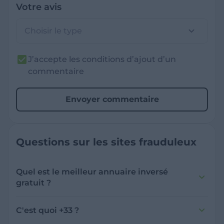
Votre avis
Choisir le type
J’accepte les conditions d’ajout d’un
commentaire
Envoyer commentaire
Questions sur les sites frauduleux
Quel est le meilleur annuaire inversé
gratuit ?
France Verif inclut une fonctionnalité de
recherche de numéro inversée qui est efficace
C'est quoi +33 ?
et gratuite pour identifier les appelants
L'indicatif +33 est le code téléphonique