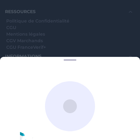
RESSOURCES
Politique de Confidentialité
CGU
Mentions légales
CGV Marchands
CGU FranceVerif+
INFORMATIONS
Catégories
Marchands
Signaler une arnaque
Blog
A PROPOS
Aide
Comment ça marche ?
Contact support utilisateurs
support@franceverif.fr