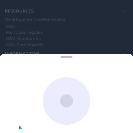
souhaite voir avec vous si elles sont avérées car
elles sont bloquées en attente. C'est un leurre.
RESSOURCES
Politique de Confidentialité
CGU
Mentions légales
CGV Marchands
CGU FranceVerif+
INFORMATIONS
Catégories
Marchands
Signaler une arnaque
Blog
A PROPOS
Aide
Comment ça marche ?
Contact support utilisateurs
support@franceverif.fr