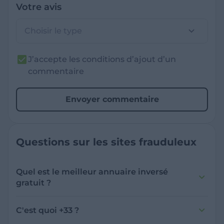
Votre avis
Choisir le type
J’accepte les conditions d’ajout d’un
commentaire
Envoyer commentaire
Questions sur les sites frauduleux
Quel est le meilleur annuaire inversé
gratuit ?
France Verif inclut une fonctionnalité de
recherche de numéro inversée qui est efficace
C'est quoi +33 ?
et gratuite pour identifier les appelants
L'indicatif +33 est le code téléphonique