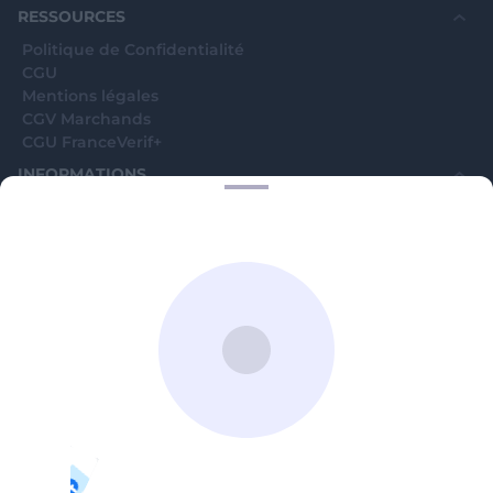
RESSOURCES
Politique de Confidentialité
CGU
Mentions légales
CGV Marchands
CGU FranceVerif+
INFORMATIONS
Catégories
Marchands
Signaler une arnaque
Blog
A PROPOS
Aide
Comment ça marche ?
Contact support utilisateurs
support@franceverif.fr
©WebVerif SAS au capital de 851 000€ • RCS de Paris 884750035 17