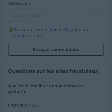
Votre avis
Choisir le type
J’accepte les conditions d’ajout d’un
commentaire
Envoyer commentaire
Questions sur les sites frauduleux
Quel est le meilleur annuaire inversé
gratuit ?
France Verif inclut une fonctionnalité de
recherche de numéro inversée qui est efficace
C'est quoi +33 ?
et gratuite pour identifier les appelants
L'indicatif +33 est le code téléphonique