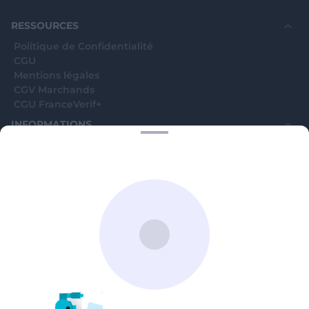
RESSOURCES
Politique de Confidentialité
CGU
Mentions légales
CGV Marchands
CGU FranceVerif+
INFORMATIONS
Catégories
Marchands
Signaler une arnaque
Blog
A PROPOS
Aide
Comment ça marche ?
Contact support utilisateurs
support@franceverif.fr