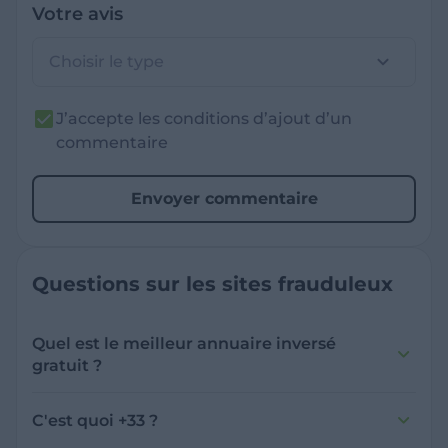
Votre avis
Choisir le type
J’accepte les conditions d’ajout d’un
commentaire
Envoyer commentaire
Questions sur les sites frauduleux
Quel est le meilleur annuaire inversé
gratuit ?
France Verif inclut une fonctionnalité de
recherche de numéro inversée qui est efficace
C'est quoi +33 ?
et gratuite pour identifier les appelants
L'indicatif +33 est le code téléphonique