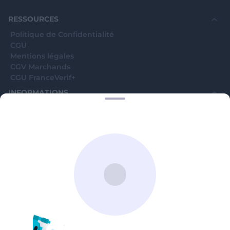
RESSOURCES
Politique de Confidentialité
CGU
Mentions légales
CGV Marchands
CGU FranceVerif+
INFORMATIONS
Catégories
Marchands
Signaler une arnaque
Blog
A PROPOS
Aide
Comment ça marche ?
Contact support utilisateurs
support@franceverif.fr