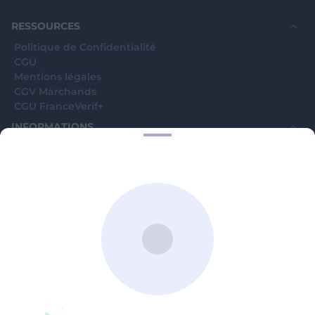
©WebVerif SAS au capital de 851 000€ • RCS de Paris 884750035 17
avenue Jean Moulin, 93100 Montreuil, France