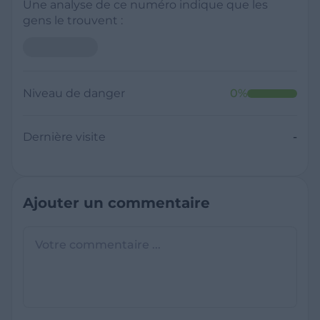
Une analyse de ce numéro indique que les
gens le trouvent :
Neutre
Niveau de danger
0
%
Dernière visite
Il y a moins de 1 minute
Questions sur les sites frauduleux
Quel est le meilleur annuaire inversé
gratuit ?
France Verif inclut une fonctionnalité de
recherche de numéro inversée qui est efficace
C'est quoi +33 ?
et gratuite pour identifier les appelants
L'indicatif +33 est le code téléphonique