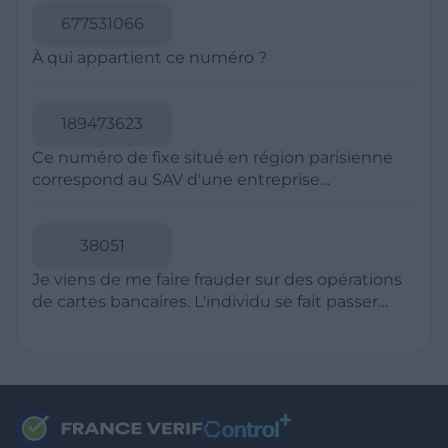
souhaite voir avec vous si elles sont avérées car
elles sont bloquées en attente. C'est un leurre.
RESSOURCES
Politique de Confidentialité
CGU
Mentions légales
CGV Marchands
CGU FranceVerif+
INFORMATIONS
Catégories
Marchands
Signaler une arnaque
Blog
A PROPOS
Aide
Comment ça marche ?
Contact support utilisateurs
support@franceverif.fr