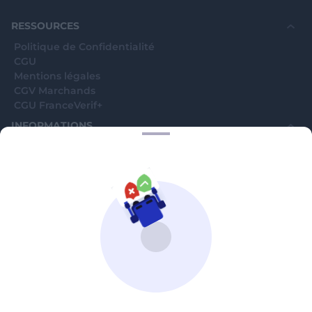
souhaite voir avec vous si elles sont avérées car
elles sont bloquées en attente. C'est un leurre.
RESSOURCES
Politique de Confidentialité
CGU
Mentions légales
CGV Marchands
CGU FranceVerif+
INFORMATIONS
Catégories
Marchands
Signaler une arnaque
Blog
A PROPOS
Aide
Comment ça marche ?
Contact support utilisateurs
support@franceverif.fr