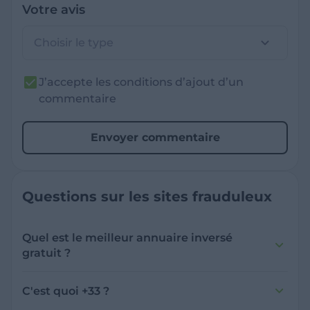
Votre avis
Choisir le type
J’accepte les conditions d’ajout d’un
commentaire
Envoyer commentaire
Questions sur les sites frauduleux
Quel est le meilleur annuaire inversé
gratuit ?
France Verif inclut une fonctionnalité de
recherche de numéro inversée qui est efficace
C'est quoi +33 ?
et gratuite pour identifier les appelants
L'indicatif +33 est le code téléphonique