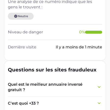
Une analyse de ce numéro indique que les
gens le trouvent :
Neutre
Niveau de danger
0
%
Dernière visite
Il y a moins de 1 minute
Questions sur les sites frauduleux
Quel est le meilleur annuaire inversé
gratuit ?
France Verif inclut une fonctionnalité de
recherche de numéro inversée qui est efficace
C'est quoi +33 ?
et gratuite pour identifier les appelants
L'indicatif +33 est le code téléphonique