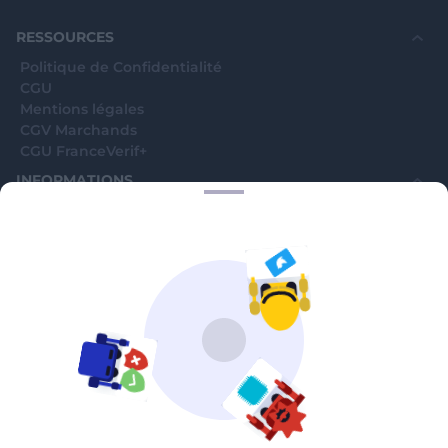
RESSOURCES
Politique de Confidentialité
CGU
Mentions légales
CGV Marchands
CGU FranceVerif+
INFORMATIONS
Catégories
Marchands
Signaler une arnaque
Blog
A PROPOS
Aide
Comment ça marche ?
Contact support utilisateurs
support@franceverif.fr