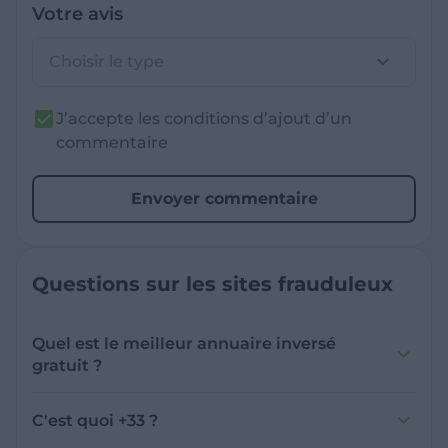
Votre avis
Choisir le type
J’accepte les conditions d’ajout d’un
commentaire
Envoyer commentaire
Questions sur les sites frauduleux
Quel est le meilleur annuaire inversé
gratuit ?
France Verif inclut une fonctionnalité de
recherche de numéro inversée qui est efficace
C'est quoi +33 ?
et gratuite pour identifier les appelants
L'indicatif +33 est le code téléphonique