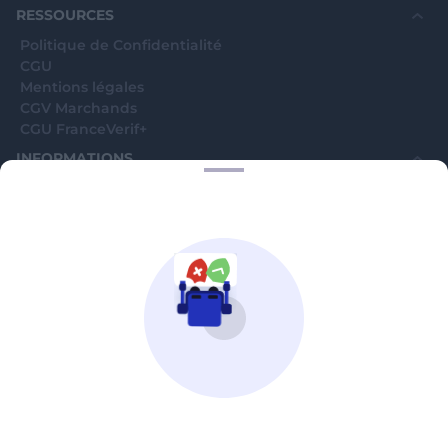
RESSOURCES
Politique de Confidentialité
CGU
Mentions légales
CGV Marchands
CGU FranceVerif+
INFORMATIONS
Catégories
Marchands
Signaler une arnaque
Blog
A PROPOS
Aide
Comment ça marche ?
Contact support utilisateurs
support@franceverif.fr
©WebVerif SAS au capital de 851 000€ • RCS de Paris 884750035 17