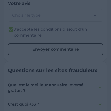
Votre avis
Choisir le type
J’accepte les conditions d’ajout d’un
commentaire
Envoyer commentaire
Questions sur les sites frauduleux
Quel est le meilleur annuaire inversé
gratuit ?
France Verif inclut une fonctionnalité de
recherche de numéro inversée qui est efficace
C'est quoi +33 ?
et gratuite pour identifier les appelants
L'indicatif +33 est le code téléphonique