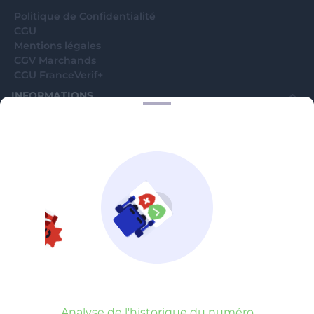
Politique de Confidentialité
CGU
Mentions légales
CGV Marchands
CGU FranceVerif+
INFORMATIONS
Catégories
Marchands
Signaler une arnaque
Blog
A PROPOS
Aide
Comment ça marche ?
Contact support utilisateurs
support@franceverif.fr
©WebVerif SAS au capital de 851 000€ • RCS de Paris 884750035 17
avenue Jean Moulin, 93100 Montreuil, France
Analyse de l'historique du numéro