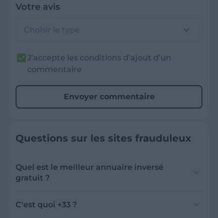
Votre avis
Choisir le type
J’accepte les conditions d’ajout d’un
commentaire
Envoyer commentaire
Questions sur les sites frauduleux
Quel est le meilleur annuaire inversé
gratuit ?
France Verif inclut une fonctionnalité de
recherche de numéro inversée qui est efficace
C'est quoi +33 ?
et gratuite pour identifier les appelants
L'indicatif +33 est le code téléphonique