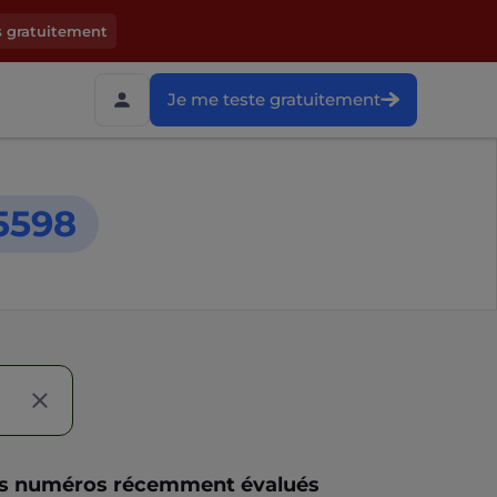
s gratuitement
Je me teste gratuitement
5598
s numéros récemment évalués