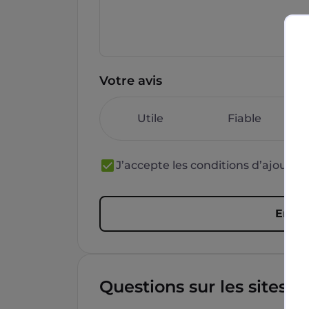
Votre avis
Utile
Fiable
J’accepte les conditions d’ajout 
Envoy
Questions sur les sites f