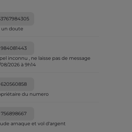
33767984305
i un doute
984081443
pel inconnu , ne laisse pas de message
/08/2026 à 9h14
620560858
opriétaire du numero
756898667
aude arnaque et vol d'argent