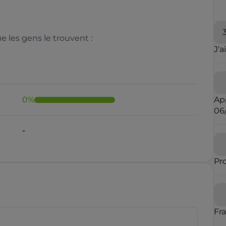
 les gens le trouvent :
J'a
0
%
Ap
06
-
Pr
Fr