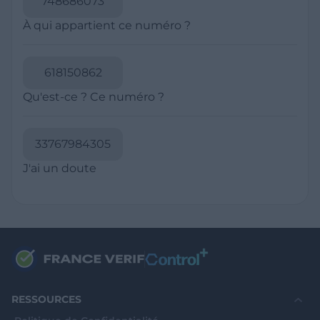
Politique de Confidentialité
CGU
Mentions légales
CGV Marchands
CGU FranceVerif+
INFORMATIONS
Catégories
Marchands
Signaler une arnaque
Blog
A PROPOS
Aide
Comment ça marche ?
Contact support utilisateurs
support@franceverif.fr
©WebVerif SAS au capital de 851 000€ • RCS de Paris 884750035 17
avenue Jean Moulin, 93100 Montreuil, France