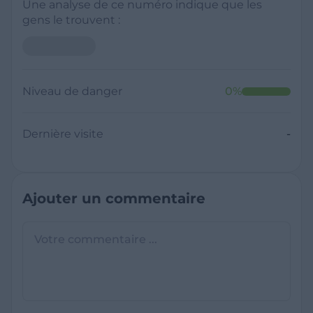
Une analyse de ce numéro indique que les
gens le trouvent :
Neutre
Niveau de danger
0
%
Dernière visite
Il y a moins de 1 minute
Questions sur les sites frauduleux
Quel est le meilleur annuaire inversé
gratuit ?
France Verif inclut une fonctionnalité de
recherche de numéro inversée qui est efficace
C'est quoi +33 ?
et gratuite pour identifier les appelants
L'indicatif +33 est le code téléphonique