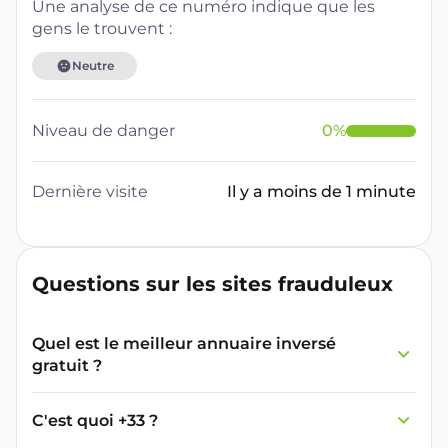
Une analyse de ce numéro indique que les
gens le trouvent :
Neutre
Niveau de danger
0
%
Dernière visite
Il y a moins de 1 minute
Questions sur les sites frauduleux
Quel est le meilleur annuaire inversé
gratuit ?
France Verif inclut une fonctionnalité de
recherche de numéro inversée qui est efficace
C'est quoi +33 ?
et gratuite pour identifier les appelants
L'indicatif +33 est le code téléphonique