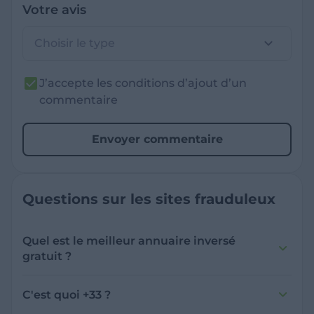
Votre avis
Choisir le type
J’accepte les conditions d’ajout d’un
commentaire
Envoyer commentaire
Questions sur les sites frauduleux
Quel est le meilleur annuaire inversé
gratuit ?
France Verif inclut une fonctionnalité de
recherche de numéro inversée qui est efficace
C'est quoi +33 ?
et gratuite pour identifier les appelants
L'indicatif +33 est le code téléphonique