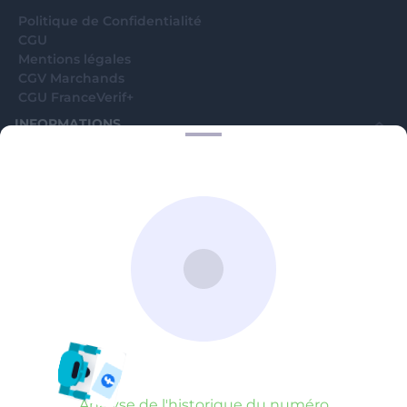
Politique de Confidentialité
CGU
Mentions légales
CGV Marchands
CGU FranceVerif+
INFORMATIONS
Catégories
Marchands
Signaler une arnaque
Blog
A PROPOS
Aide
Comment ça marche ?
Contact support utilisateurs
support@franceverif.fr
©WebVerif SAS au capital de 851 000€ • RCS de Paris 884750035 17
avenue Jean Moulin, 93100 Montreuil, France
Analyse de l'historique du numéro