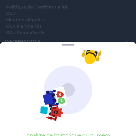
Politique de Confidentialité
CGU
Mentions légales
CGV Marchands
CGU FranceVerif+
INFORMATIONS
Catégories
Marchands
Signaler une arnaque
Blog
A PROPOS
Aide
Comment ça marche ?
Contact support utilisateurs
support@franceverif.fr
©WebVerif SAS au capital de 851 000€ • RCS de Paris 884750035 17
avenue Jean Moulin, 93100 Montreuil, France
Analyse de l'historique du numéro