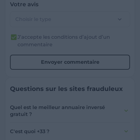
Votre avis
Choisir le type
J’accepte les conditions d’ajout d’un
commentaire
Envoyer commentaire
Questions sur les sites frauduleux
Quel est le meilleur annuaire inversé
gratuit ?
France Verif inclut une fonctionnalité de
recherche de numéro inversée qui est efficace
C'est quoi +33 ?
et gratuite pour identifier les appelants
L'indicatif +33 est le code téléphonique