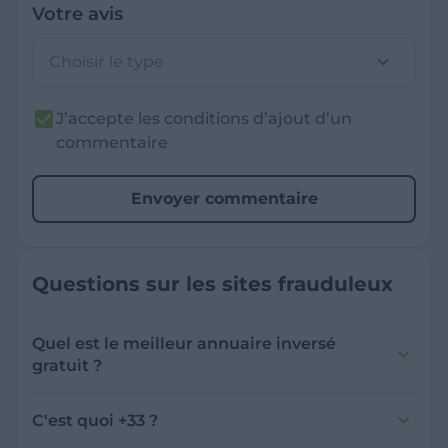
Votre avis
Choisir le type
J’accepte les conditions d’ajout d’un
commentaire
Envoyer commentaire
Questions sur les sites frauduleux
Quel est le meilleur annuaire inversé
gratuit ?
France Verif inclut une fonctionnalité de
recherche de numéro inversée qui est efficace
C'est quoi +33 ?
et gratuite pour identifier les appelants
L'indicatif +33 est le code téléphonique