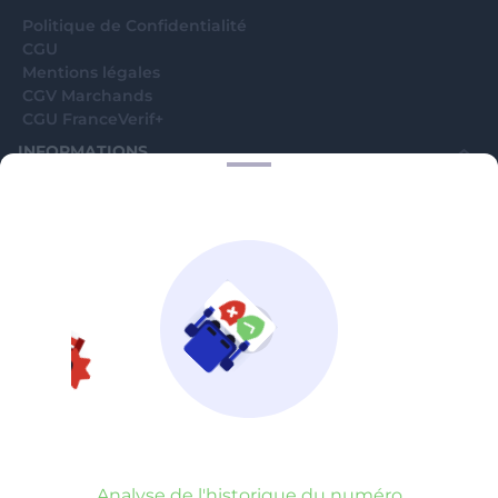
Politique de Confidentialité
CGU
Mentions légales
CGV Marchands
CGU FranceVerif+
INFORMATIONS
Catégories
Marchands
Signaler une arnaque
Blog
A PROPOS
Aide
Comment ça marche ?
Contact support utilisateurs
support@franceverif.fr
©WebVerif SAS au capital de 851 000€ • RCS de Paris 884750035 17
avenue Jean Moulin, 93100 Montreuil, France
Analyse de l'historique du numéro