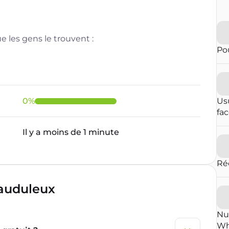
 les gens le trouvent :
Pou
0
%
Us
fa
Il y a moins de 1 minute
Ré
rauduleux
Nu
Wh