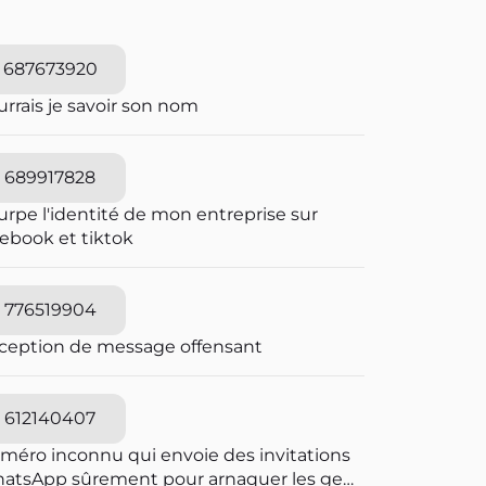
687673920
rrais je savoir son nom
689917828
urpe l'identité de mon entreprise sur
cebook et tiktok
776519904
ception de message offensant
612140407
méro inconnu qui envoie des invitations
atsApp sûrement pour arnaquer les gens