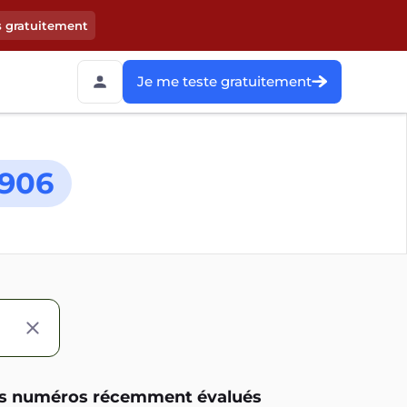
s gratuitement
Je me teste gratuitement
906
s numéros récemment évalués