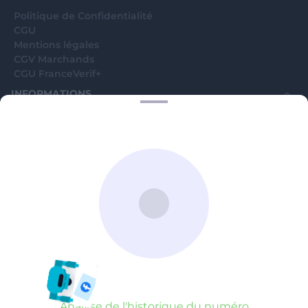
Politique de Confidentialité
CGU
Mentions légales
CGV Marchands
CGU FranceVerif+
INFORMATIONS
Catégories
Marchands
Signaler une arnaque
Blog
A PROPOS
Aide
Comment ça marche ?
Contact support utilisateurs
support@franceverif.fr
©WebVerif SAS au capital de 851 000€ • RCS de Paris 884750035 17
avenue Jean Moulin, 93100 Montreuil, France
Analyse de l'historique du numéro