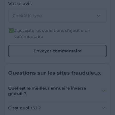
Votre avis
Choisir le type
J’accepte les conditions d’ajout d’un
commentaire
Envoyer commentaire
Questions sur les sites frauduleux
Quel est le meilleur annuaire inversé
gratuit ?
France Verif inclut une fonctionnalité de
recherche de numéro inversée qui est efficace
C'est quoi +33 ?
et gratuite pour identifier les appelants
L'indicatif +33 est le code téléphonique