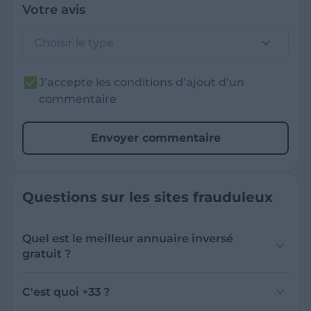
Votre avis
Choisir le type
J’accepte les conditions d’ajout d’un
commentaire
Envoyer commentaire
Questions sur les sites frauduleux
Quel est le meilleur annuaire inversé
gratuit ?
France Verif inclut une fonctionnalité de
recherche de numéro inversée qui est efficace
C'est quoi +33 ?
et gratuite pour identifier les appelants
L'indicatif +33 est le code téléphonique