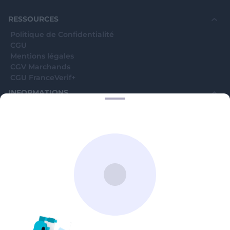
souhaite voir avec vous si elles sont avérées car
elles sont bloquées en attente. C'est un leurre.
RESSOURCES
Politique de Confidentialité
CGU
Mentions légales
CGV Marchands
CGU FranceVerif+
INFORMATIONS
Catégories
Marchands
Signaler une arnaque
Blog
A PROPOS
Aide
Comment ça marche ?
Contact support utilisateurs
support@franceverif.fr