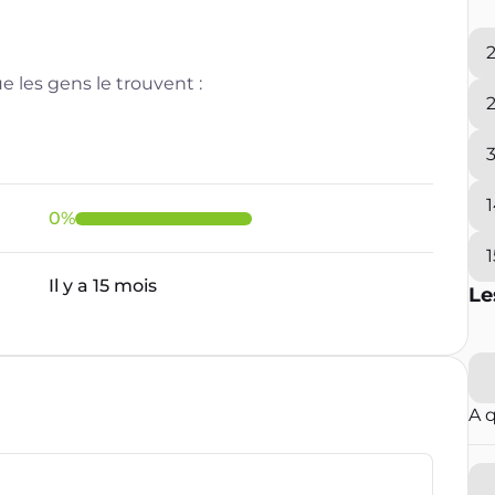
 les gens le trouvent :
0
%
Il y a 15 mois
Le
A 