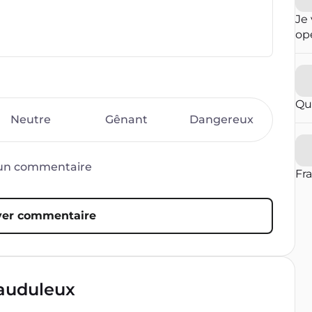
Je 
opé
fai
ré
qu
in
Qu
con
Neutre
Gênant
Dangereux
op
par
vou
d’un commentaire
blo
Fr
er commentaire
rauduleux