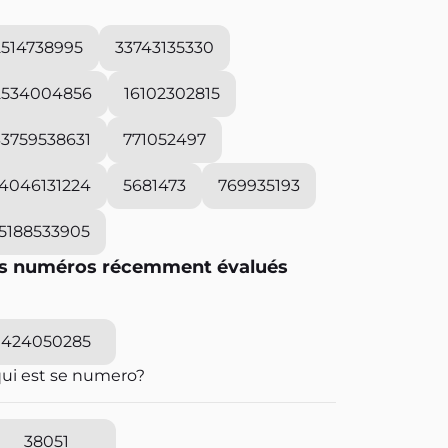
2514738995
33743135330
2534004856
16102302815
33759538631
771052497
14046131224
5681473
769935193
15188533905
s numéros récemment évalués
424050285
qui est se numero?
38051