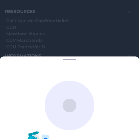
souhaite voir avec vous si elles sont avérées car
elles sont bloquées en attente. C'est un leurre.
RESSOURCES
Politique de Confidentialité
CGU
Mentions légales
CGV Marchands
CGU FranceVerif+
INFORMATIONS
Catégories
Marchands
Signaler une arnaque
Blog
A PROPOS
Aide
Comment ça marche ?
Contact support utilisateurs
support@franceverif.fr