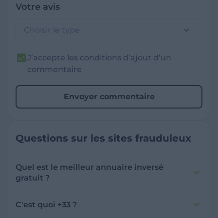
Votre avis
Choisir le type
J’accepte les conditions d’ajout d’un
commentaire
Envoyer commentaire
Questions sur les sites frauduleux
Quel est le meilleur annuaire inversé
gratuit ?
France Verif inclut une fonctionnalité de
recherche de numéro inversée qui est efficace
C'est quoi +33 ?
et gratuite pour identifier les appelants
L'indicatif +33 est le code téléphonique