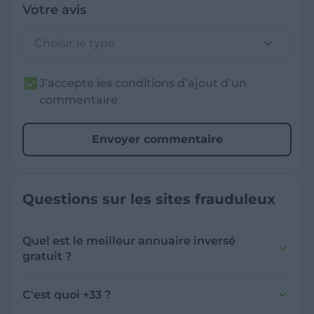
Votre avis
Choisir le type
J’accepte les conditions d’ajout d’un
commentaire
Envoyer commentaire
Questions sur les sites frauduleux
Quel est le meilleur annuaire inversé
gratuit ?
France Verif inclut une fonctionnalité de
recherche de numéro inversée qui est efficace
C'est quoi +33 ?
et gratuite pour identifier les appelants
L'indicatif +33 est le code téléphonique