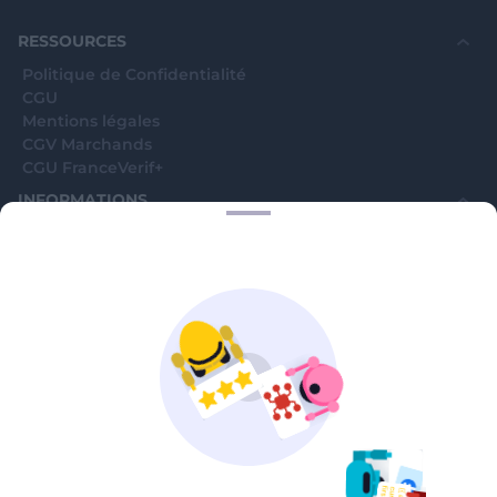
souhaite voir avec vous si elles sont avérées car
elles sont bloquées en attente. C'est un leurre.
RESSOURCES
Politique de Confidentialité
CGU
Mentions légales
CGV Marchands
CGU FranceVerif+
INFORMATIONS
Catégories
Marchands
Signaler une arnaque
Blog
A PROPOS
Aide
Comment ça marche ?
Contact support utilisateurs
support@franceverif.fr