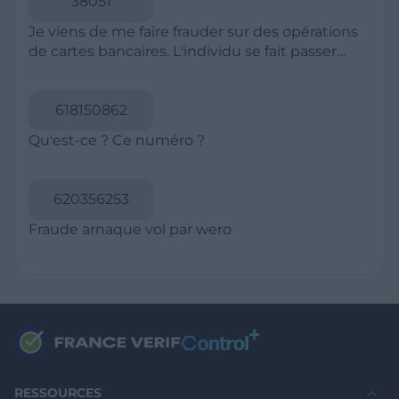
Politique de Confidentialité
CGU
Mentions légales
CGV Marchands
CGU FranceVerif+
INFORMATIONS
Catégories
Marchands
Signaler une arnaque
Blog
A PROPOS
Aide
Comment ça marche ?
Contact support utilisateurs
support@franceverif.fr
©WebVerif SAS au capital de 851 000€ • RCS de Paris 884750035 17
avenue Jean Moulin, 93100 Montreuil, France