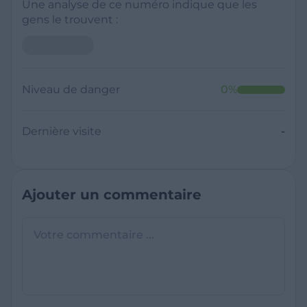
Une analyse de ce numéro indique que les
gens le trouvent :
Neutre
Niveau de danger
0
%
Dernière visite
Il y a moins de 1 minute
Questions sur les sites frauduleux
Quel est le meilleur annuaire inversé
gratuit ?
France Verif inclut une fonctionnalité de
recherche de numéro inversée qui est efficace
C'est quoi +33 ?
et gratuite pour identifier les appelants
L'indicatif +33 est le code téléphonique