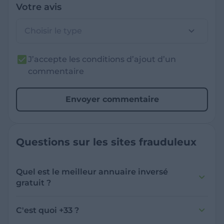
Votre avis
Choisir le type
J’accepte les conditions d’ajout d’un
commentaire
Envoyer commentaire
Questions sur les sites frauduleux
Quel est le meilleur annuaire inversé
gratuit ?
France Verif inclut une fonctionnalité de
recherche de numéro inversée qui est efficace
C'est quoi +33 ?
et gratuite pour identifier les appelants
L'indicatif +33 est le code téléphonique