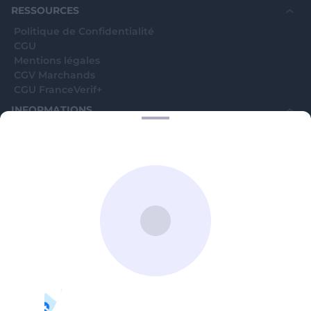
RESSOURCES
Politique de Confidentialité
CGU
Mentions légales
CGV Marchands
CGU FranceVerif+
INFORMATIONS
Catégories
Marchands
Signaler une arnaque
Blog
A PROPOS
Aide
Comment ça marche ?
Contact support utilisateurs
support@franceverif.fr
©WebVerif SAS au capital de 851 000€ • RCS de Paris 884750035 17