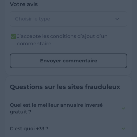
Votre avis
Choisir le type
J’accepte les conditions d’ajout d’un
commentaire
Envoyer commentaire
Questions sur les sites frauduleux
Quel est le meilleur annuaire inversé
gratuit ?
France Verif inclut une fonctionnalité de
recherche de numéro inversée qui est efficace
C'est quoi +33 ?
et gratuite pour identifier les appelants
L'indicatif +33 est le code téléphonique