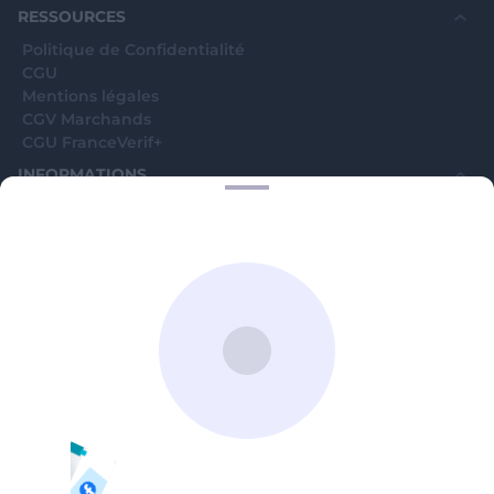
RESSOURCES
Politique de Confidentialité
CGU
Mentions légales
CGV Marchands
CGU FranceVerif+
INFORMATIONS
Catégories
Marchands
Signaler une arnaque
Blog
A PROPOS
Aide
Comment ça marche ?
Contact support utilisateurs
support@franceverif.fr
©WebVerif SAS au capital de 851 000€ • RCS de Paris 884750035 17