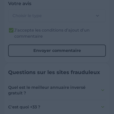
Votre avis
Choisir le type
J’accepte les conditions d’ajout d’un
commentaire
Envoyer commentaire
Questions sur les sites frauduleux
Quel est le meilleur annuaire inversé
gratuit ?
France Verif inclut une fonctionnalité de
recherche de numéro inversée qui est efficace
C'est quoi +33 ?
et gratuite pour identifier les appelants
L'indicatif +33 est le code téléphonique