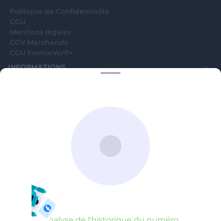
Politique de Confidentialité
CGU
Mentions légales
CGV Marchands
CGU FranceVerif+
INFORMATIONS
Catégories
Marchands
Signaler une arnaque
Blog
A PROPOS
Aide
Comment ça marche ?
Contact support utilisateurs
support@franceverif.fr
©WebVerif SAS au capital de 851 000€ • RCS de Paris 884750035 17
avenue Jean Moulin, 93100 Montreuil, France
Analyse de l'historique du numéro