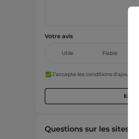
Votre avis
Utile
Fiable
J’accepte les conditions d’ajout 
Envoy
Questions sur les sites f