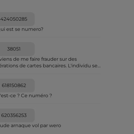
424050285
qui est se numero?
38051
viens de me faire frauder sur des
rations de cartes bancaires. L'individu se
t passer pour une personne travaillant à la
pression des fraudes bancaires et explique
e vous allez recevoir un SMS pour vous
618150862
diquer que vous êtes en ligne avec un
'est-ce ? Ce numéro ?
seiller bancaire. Il explique que des
érations ont été caractérisées suspectes
 l'algorithme et qu'il souhaite voir avec
620356253
s si elles sont avérées car elles sont
quées en attente. C'est un leurre.
aude arnaque vol par wero