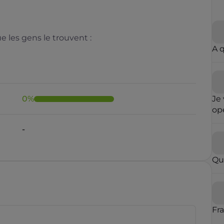
 les gens le trouvent :
A 
0
%
Je 
opé
fai
-
ré
qu
in
Qu
con
op
par
vou
blo
Fr