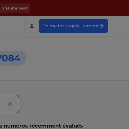
s gratuitement
Je me teste gratuitement
7084
s numéros récemment évalués