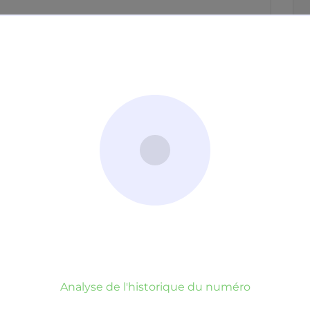
Neutre
Gênant
Dangereux
d’un commentaire
er commentaire
rauduleux
Analyse de l'historique du numéro