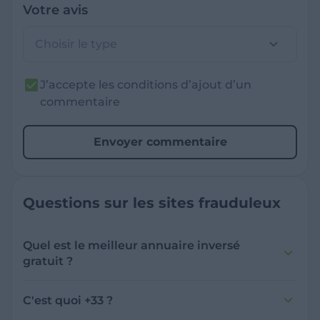
Votre avis
Choisir le type
J’accepte les conditions d’ajout d’un
commentaire
Envoyer commentaire
Questions sur les sites frauduleux
Quel est le meilleur annuaire inversé
gratuit ?
France Verif inclut une fonctionnalité de
recherche de numéro inversée qui est efficace
C'est quoi +33 ?
et gratuite pour identifier les appelants
L'indicatif +33 est le code téléphonique