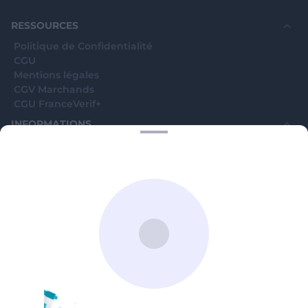
souhaite voir avec vous si elles sont avérées car
elles sont bloquées en attente. C'est un leurre.
RESSOURCES
Politique de Confidentialité
CGU
Mentions légales
CGV Marchands
CGU FranceVerif+
INFORMATIONS
Catégories
Marchands
Signaler une arnaque
Blog
A PROPOS
Aide
Comment ça marche ?
Contact support utilisateurs
support@franceverif.fr