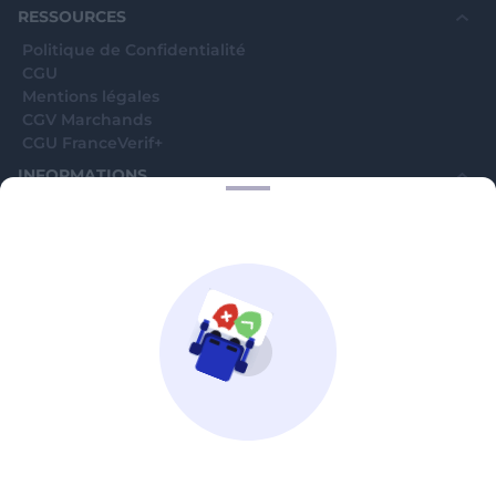
RESSOURCES
Politique de Confidentialité
CGU
Mentions légales
CGV Marchands
CGU FranceVerif+
INFORMATIONS
Catégories
Marchands
Signaler une arnaque
Blog
A PROPOS
Aide
Comment ça marche ?
Contact support utilisateurs
support@franceverif.fr
©WebVerif SAS au capital de 851 000€ • RCS de Paris 884750035 17