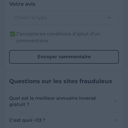
Votre avis
Choisir le type
J’accepte les conditions d’ajout d’un
commentaire
Envoyer commentaire
Questions sur les sites frauduleux
Quel est le meilleur annuaire inversé
gratuit ?
France Verif inclut une fonctionnalité de
recherche de numéro inversée qui est efficace
C'est quoi +33 ?
et gratuite pour identifier les appelants
L'indicatif +33 est le code téléphonique