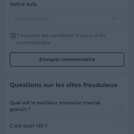
Votre avis
Choisir le type
J’accepte les conditions d’ajout d’un
commentaire
Envoyer commentaire
Questions sur les sites frauduleux
Quel est le meilleur annuaire inversé
gratuit ?
France Verif inclut une fonctionnalité de
recherche de numéro inversée qui est efficace
C'est quoi +33 ?
et gratuite pour identifier les appelants
L'indicatif +33 est le code téléphonique