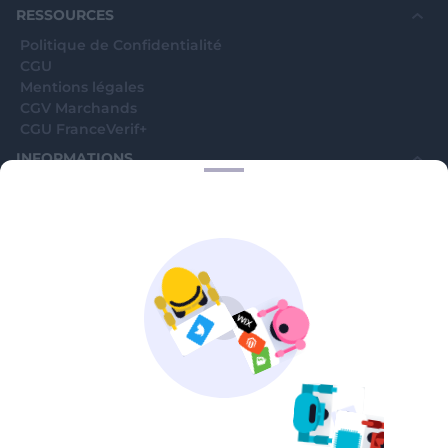
RESSOURCES
Politique de Confidentialité
CGU
Mentions légales
CGV Marchands
CGU FranceVerif+
INFORMATIONS
Catégories
Marchands
Signaler une arnaque
Blog
A PROPOS
Aide
Comment ça marche ?
Contact support utilisateurs
support@franceverif.fr
©WebVerif SAS au capital de 851 000€ • RCS de Paris 884750035 17