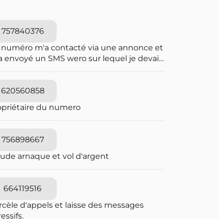
757840376
 numéro m'a contacté via une annonce et
a envoyé un SMS wero sur lequel je devais
iqué pour le paiement.Wero n'envoie pas
sms.et sur wero il y avait rien
620560858
opriétaire du numero
756898667
aude arnaque et vol d'argent
664119516
rcèle d'appels et laisse des messages
essifs.