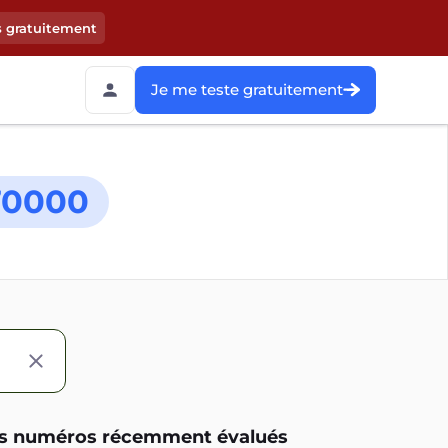
s gratuitement
Je me teste gratuitement
70000
s numéros récemment évalués