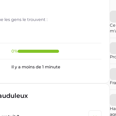
 les gens le trouvent :
Ce
m'
cl
de 
0
%
Pr
Il y a moins de 1 minute
Fr
rauduleux
Ha
agr