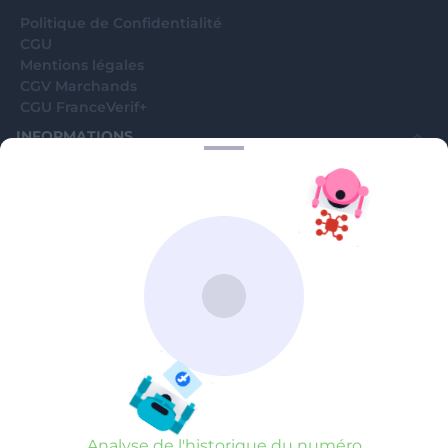
Politique de Confidentialité
CGU
Mentions légales
CGV Marchands
CGU FranceVerif+
INFORMATIONS
Catégories
Marchands
Signaler une arnaque
Blog
A PROPOS
Aide
Comment ça marche ?
Contact support utilisateurs
support@franceverif.fr
©WebVerif SAS au capital de 851 000€ • RCS de Paris 884750035 17
avenue Jean Moulin, 93100 Montreuil, France
Analyse de l'historique du numéro