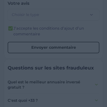
Votre avis
Choisir le type
J’accepte les conditions d’ajout d’un
commentaire
Envoyer commentaire
Questions sur les sites frauduleux
Quel est le meilleur annuaire inversé
gratuit ?
France Verif inclut une fonctionnalité de
recherche de numéro inversée qui est efficace
C'est quoi +33 ?
et gratuite pour identifier les appelants
L'indicatif +33 est le code téléphonique