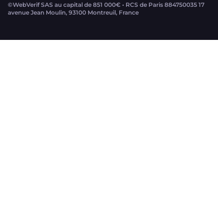
©WebVerif SAS au capital de 851 000€ • RCS de Paris 884750035 17
avenue Jean Moulin, 93100 Montreuil, France