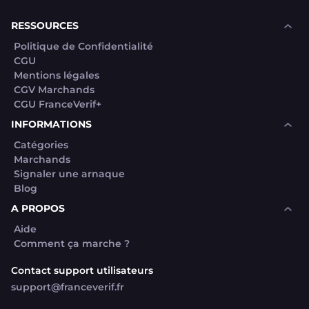
souhaite voir avec vous si elles sont avérées car
elles sont bloquées en attente. C'est un leurre.
RESSOURCES
Politique de Confidentialité
CGU
Mentions légales
CGV Marchands
CGU FranceVerif+
INFORMATIONS
Catégories
Marchands
Signaler une arnaque
Blog
A PROPOS
Aide
Comment ça marche ?
Contact support utilisateurs
support@franceverif.fr