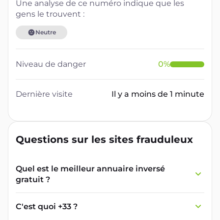
Une analyse de ce numéro indique que les
gens le trouvent :
Neutre
Niveau de danger
0
%
Dernière visite
Il y a moins de 1 minute
Questions sur les sites frauduleux
Quel est le meilleur annuaire inversé
gratuit ?
France Verif inclut une fonctionnalité de
recherche de numéro inversée qui est efficace
C'est quoi +33 ?
et gratuite pour identifier les appelants
L'indicatif +33 est le code téléphonique