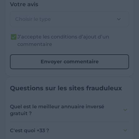
Votre avis
Choisir le type
J’accepte les conditions d’ajout d’un
commentaire
Envoyer commentaire
Questions sur les sites frauduleux
Quel est le meilleur annuaire inversé
gratuit ?
France Verif inclut une fonctionnalité de
recherche de numéro inversée qui est efficace
C'est quoi +33 ?
et gratuite pour identifier les appelants
L'indicatif +33 est le code téléphonique