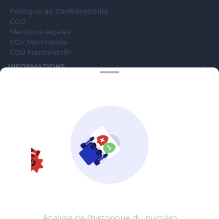
Politique de Confidentialité
CGU
Mentions légales
CGV Marchands
CGU FranceVerif+
INFORMATIONS
Catégories
Marchands
Signaler une arnaque
Blog
A PROPOS
Aide
Comment ça marche ?
Contact support utilisateurs
support@franceverif.fr
©WebVerif SAS au capital de 851 000€ • RCS de Paris 884750035 17
avenue Jean Moulin, 93100 Montreuil, France
Analyse de l'historique du numéro