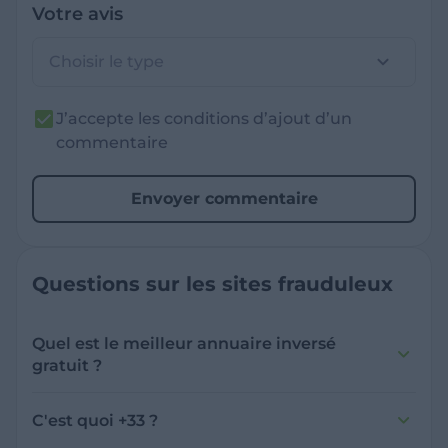
Votre avis
Choisir le type
J’accepte les conditions d’ajout d’un
commentaire
Envoyer commentaire
Questions sur les sites frauduleux
Quel est le meilleur annuaire inversé
gratuit ?
France Verif inclut une fonctionnalité de
recherche de numéro inversée qui est efficace
C'est quoi +33 ?
et gratuite pour identifier les appelants
L'indicatif +33 est le code téléphonique