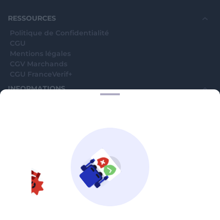
souhaite voir avec vous si elles sont avérées car
elles sont bloquées en attente. C'est un leurre.
RESSOURCES
Politique de Confidentialité
CGU
Mentions légales
CGV Marchands
CGU FranceVerif+
INFORMATIONS
Catégories
Marchands
Signaler une arnaque
Blog
A PROPOS
Aide
Comment ça marche ?
Contact support utilisateurs
support@franceverif.fr