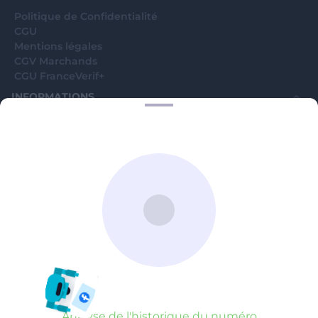
Politique de Confidentialité
CGU
Mentions légales
CGV Marchands
CGU FranceVerif+
INFORMATIONS
Catégories
Marchands
Signaler une arnaque
Blog
A PROPOS
Aide
Comment ça marche ?
Contact support utilisateurs
support@franceverif.fr
©WebVerif SAS au capital de 851 000€ • RCS de Paris 884750035 17
avenue Jean Moulin, 93100 Montreuil, France
Analyse de l'historique du numéro