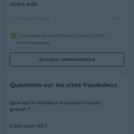
Votre avis
Choisir le type
J’accepte les conditions d’ajout d’un
commentaire
Envoyer commentaire
Questions sur les sites frauduleux
Quel est le meilleur annuaire inversé
gratuit ?
France Verif inclut une fonctionnalité de
recherche de numéro inversée qui est efficace
C'est quoi +33 ?
et gratuite pour identifier les appelants
L'indicatif +33 est le code téléphonique