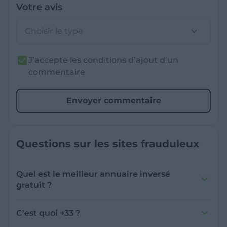
Votre avis
Choisir le type
J’accepte les conditions d’ajout d’un
commentaire
Envoyer commentaire
Questions sur les sites frauduleux
Quel est le meilleur annuaire inversé
gratuit ?
France Verif inclut une fonctionnalité de
recherche de numéro inversée qui est efficace
C'est quoi +33 ?
et gratuite pour identifier les appelants
L'indicatif +33 est le code téléphonique