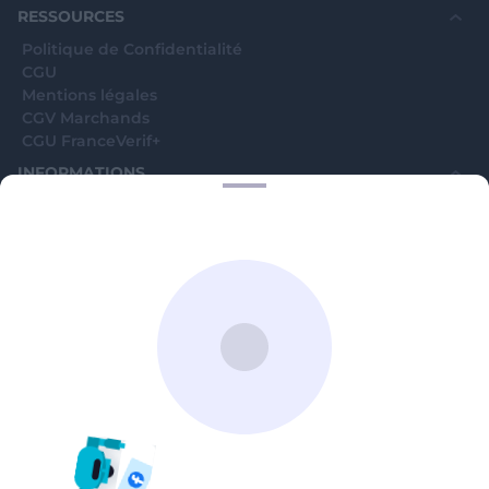
RESSOURCES
Politique de Confidentialité
CGU
Mentions légales
CGV Marchands
CGU FranceVerif+
INFORMATIONS
Catégories
Marchands
Signaler une arnaque
Blog
A PROPOS
Aide
Comment ça marche ?
Contact support utilisateurs
support@franceverif.fr
©WebVerif SAS au capital de 851 000€ • RCS de Paris 884750035 17