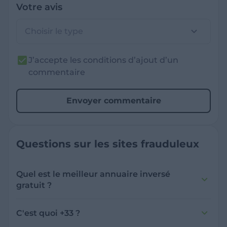
Votre avis
Choisir le type
J’accepte les conditions d’ajout d’un
commentaire
Envoyer commentaire
Questions sur les sites frauduleux
Quel est le meilleur annuaire inversé
gratuit ?
France Verif inclut une fonctionnalité de
recherche de numéro inversée qui est efficace
C'est quoi +33 ?
et gratuite pour identifier les appelants
L'indicatif +33 est le code téléphonique