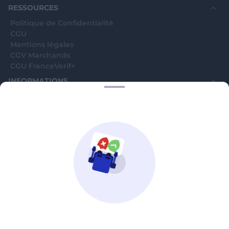
RESSOURCES
Politique de Confidentialité
CGU
Mentions légales
CGV Marchands
CGU FranceVerif+
INFORMATIONS
Catégories
Marchands
Signaler une arnaque
Blog
A PROPOS
Aide
Comment ça marche ?
Contact support utilisateurs
support@franceverif.fr
©WebVerif SAS au capital de 851 000€ • RCS de Paris 884750035 17