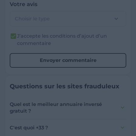
Votre avis
Choisir le type
J’accepte les conditions d’ajout d’un
commentaire
Envoyer commentaire
Questions sur les sites frauduleux
Quel est le meilleur annuaire inversé
gratuit ?
France Verif inclut une fonctionnalité de
recherche de numéro inversée qui est efficace
C'est quoi +33 ?
et gratuite pour identifier les appelants
L'indicatif +33 est le code téléphonique