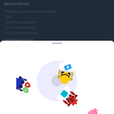
RESSOURCES
Politique de Confidentialité
CGU
Mentions légales
CGV Marchands
CGU FranceVerif+
INFORMATIONS
Catégories
Marchands
Signaler une arnaque
Blog
A PROPOS
Aide
Comment ça marche ?
Contact support utilisateurs
support@franceverif.fr
©WebVerif SAS au capital de 851 000€ • RCS de Paris 884750035 17