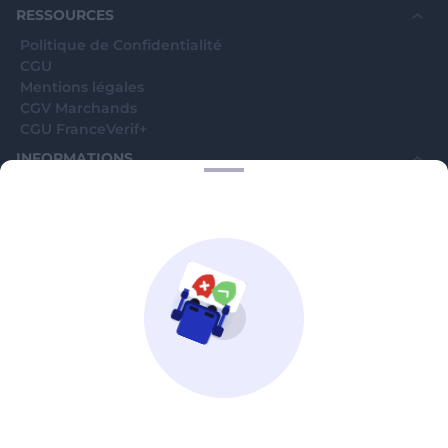
RESSOURCES
Politique de Confidentialité
CGU
Mentions légales
CGV Marchands
CGU FranceVerif+
INFORMATIONS
Catégories
Marchands
Signaler une arnaque
Blog
A PROPOS
Aide
Comment ça marche ?
Contact support utilisateurs
support@franceverif.fr
©WebVerif SAS au capital de 851 000€ • RCS de Paris 884750035 17