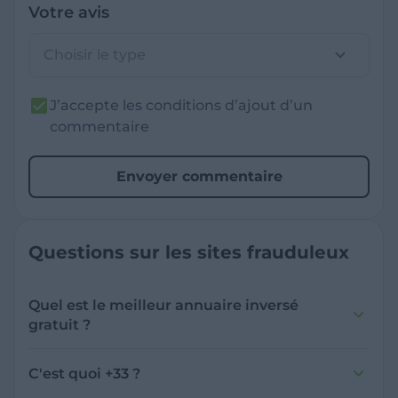
Votre avis
Choisir le type
J’accepte les conditions d’ajout d’un
commentaire
Envoyer commentaire
Questions sur les sites frauduleux
Quel est le meilleur annuaire inversé
gratuit ?
France Verif inclut une fonctionnalité de
recherche de numéro inversée qui est efficace
C'est quoi +33 ?
et gratuite pour identifier les appelants
L'indicatif +33 est le code téléphonique