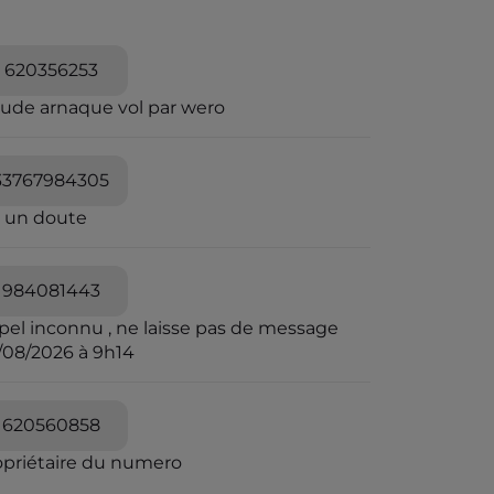
620356253
aude arnaque vol par wero
33767984305
i un doute
984081443
pel inconnu , ne laisse pas de message
/08/2026 à 9h14
620560858
opriétaire du numero