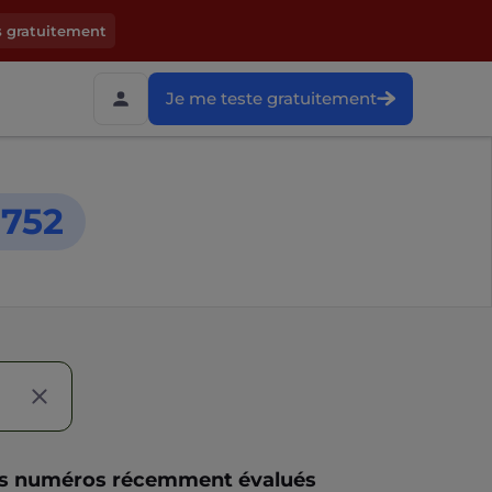
s gratuitement
Je me teste gratuitement
752
s numéros récemment évalués