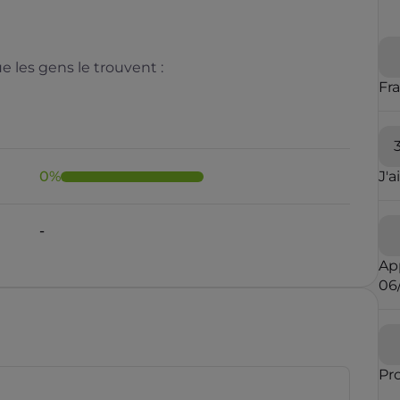
 les gens le trouvent :
Fr
0
%
J'a
Il y a moins de 1 minute
Ap
06
rauduleux
Pr